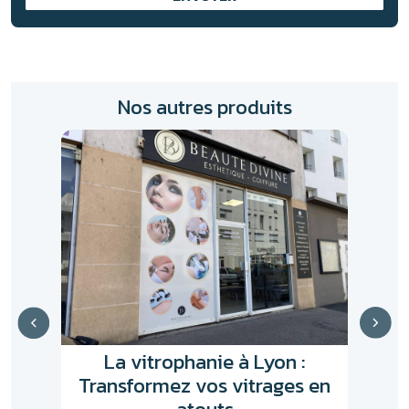
Nos autres produits
Sign
Exp
e à
La vitrophanie à Lyon :
Sig
Transformez vos vitrages en
impre
atouts