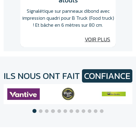
cation
pour
Signalétique sur panneaux dibond avec
yon et
impression quadri pour B Truck (Food truck)
! Et bâche en 6 mètres sur 80 cm.
PLUS
VOIR PLUS
ILS NOUS ONT FAIT
CONFIANCE